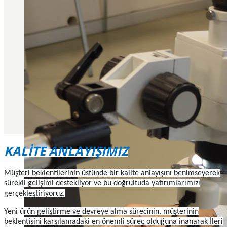
KALİTE ANLAYIŞIMIZ
Müşteri beklentilerinin üstünde bir kalite anlayışını benimseyerek
sürekli gelişimi destekliyor ve bu doğrultuda yatırımlarımızı
gerçekleştiriyoruz.
Yeni ürün geliştirme ve devreye alma sürecinin, müşterinin
beklentisini karşılamadaki en önemli süreç olduğuna inanarak İleri