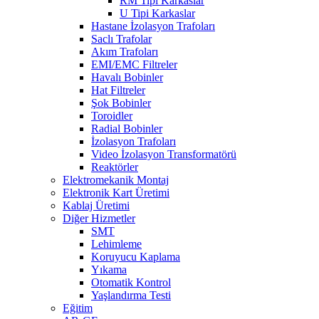
RM Tipi Karkaslar
U Tipi Karkaslar
Hastane İzolasyon Trafoları
Saclı Trafolar
Akım Trafoları
EMI/EMC Filtreler
Havalı Bobinler
Hat Filtreler
Şok Bobinler
Toroidler
Radial Bobinler
İzolasyon Trafoları
Video İzolasyon Transformatörü
Reaktörler
Elektromekanik Montaj
Elektronik Kart Üretimi
Kablaj Üretimi
Diğer Hizmetler
SMT
Lehimleme
Koruyucu Kaplama
Yıkama
Otomatik Kontrol
Yaşlandırma Testi
Eğitim