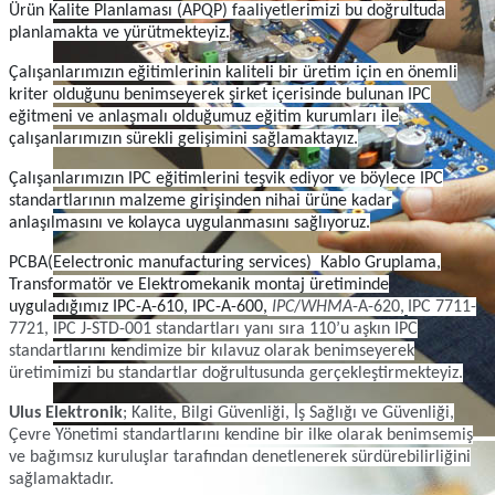
Ürün Kalite Planlaması (APQP) faaliyetlerimizi bu doğrultuda
planlamakta ve yürütmekteyiz.
Çalışanlarımızın eğitimlerinin kaliteli bir üretim için en önemli
kriter olduğunu benimseyerek şirket içerisinde bulunan IPC
eğitmeni ve anlaşmalı olduğumuz eğitim kurumları ile
çalışanlarımızın sürekli gelişimini sağlamaktayız.
Çalışanlarımızın IPC eğitimlerini teşvik ediyor ve böylece IPC
standartlarının malzeme girişinden nihai ürüne kadar
anlaşılmasını ve kolayca uygulanmasını sağlıyoruz.
PCBA(Eelectronic manufacturing services) Kablo Gruplama,
Transformatör ve Elektromekanik montaj üretiminde
uyguladığımız IPC-A-610, IPC-A-600,
IPC
/
WHMA
-A-620,
IPC 7711-
7721, IPC J-STD-001 standartları yanı sıra 110’u aşkın IPC
standartlarını kendimize bir kılavuz olarak benimseyerek
üretimimizi bu standartlar doğrultusunda gerçekleştirmekteyiz.
Ulus Elektronik
; Kalite, Bilgi Güvenliği, İş Sağlığı ve Güvenliği,
Çevre Yönetimi standartlarını kendine bir ilke olarak benimsemiş
ve bağımsız kuruluşlar tarafından denetlenerek sürdürebilirliğini
sağlamaktadır.