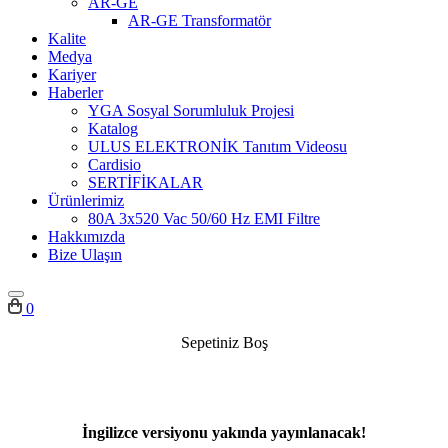
AR-GE
AR-GE Transformatör
Kalite
Medya
Kariyer
Haberler
YGA Sosyal Sorumluluk Projesi
Katalog
ULUS ELEKTRONİK Tanıtım Videosu
Cardisio
SERTİFİKALAR
Ürünlerimiz
80A 3x520 Vac 50/60 Hz EMI Filtre
Hakkımızda
Bize Ulaşın
0
Sepetiniz Boş
İngilizce versiyonu yakında yayınlanacak!