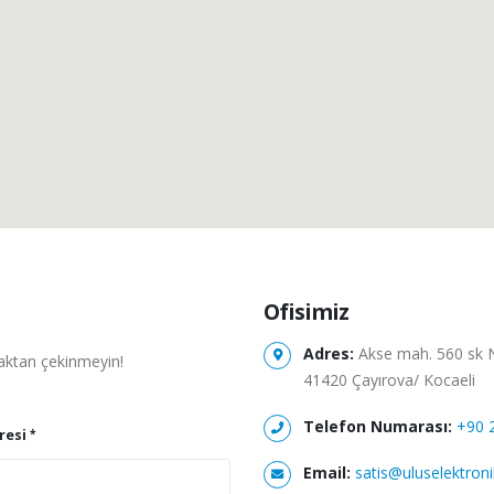
Ofisimiz
Adres:
Akse mah. 560 sk 
maktan çekinmeyin!
41420 Çayırova/ Kocaeli
Telefon Numarası:
+90 
resi
Email:
satis@uluselektron