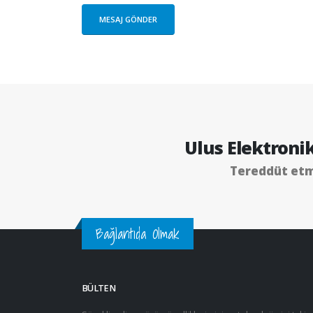
Ulus Elektroni
Tereddüt etm
Bağlantıda Olmak
BÜLTEN