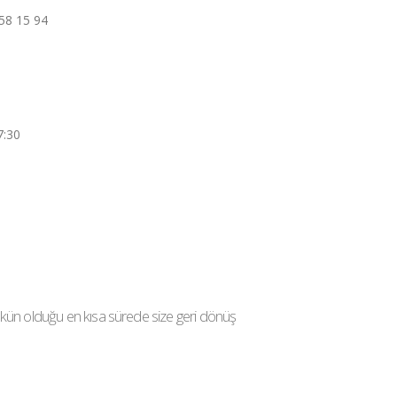
58 15 94
7:30
ün olduğu en kısa sürede size geri dönüş