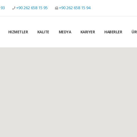
 93
+90 262 658 15 95
+90 262 658 15 94
HIZMETLER
KALITE
MEDYA
KARIYER
HABERLER
ÜR