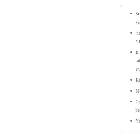
Su
ve
Ya
V
Bi
sa
an
Ki
Mo
Op
be
Ya