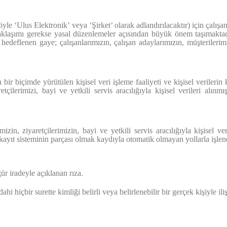
e ‘Ulus Elektronik’ veya ‘Şirket’ olarak adlandırılacaktır) için çalışanla
aklaşımı gerekse yasal düzenlemeler açısından büyük önem taşımaktadır
 hedeflenen gaye; çalışanlarımızın, çalışan adaylarımızın, müşterilerimi
bir biçimde yürütülen kişisel veri işleme faaliyeti ve kişisel verile
etçilerimizi, bayi ve yetkili servis aracılığıyla kişisel verileri alın
mizin, ziyaretçilerimizin, bayi ve yetkili servis aracılığıyla kişisel v
kayıt sisteminin parçası olmak kaydıyla otomatik olmayan yollarla işlenen
ür iradeyle açıklanan rıza.
 dahi hiçbir surette kimliği belirli veya belirlenebilir bir gerçek kişiyle i