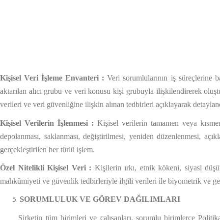
Kişisel Veri İşleme Envanteri :
Veri sorumlularının iş süreçlerine bağ
aktarılan alıcı grubu ve veri konusu kişi grubuyla ilişkilendirerek oluş
verileri ve veri güvenliğine ilişkin alınan tedbirleri açıklayarak detaylan
Kişisel Verilerin İşlenmesi :
Kişisel verilerin tamamen veya kısmen
depolanması, saklanması, değiştirilmesi, yeniden düzenlenmesi, açıklan
gerçekleştirilen her türlü işlem.
Özel Nitelikli Kişisel Veri :
Kişilerin ırkı, etnik kökeni, siyasi düşü
mahkûmiyeti ve güvenlik tedbirleriyle ilgili verileri ile biyometrik ve gen
SORUMLULUK VE GÖREV DAĞILIMLARI
Şirketin tüm birimleri ve çalışanları, sorumlu birimlerce Politik