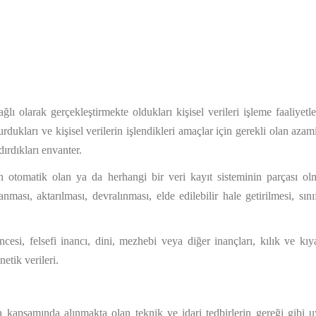
lı olarak gerçekleştirmekte oldukları kişisel verileri işleme faaliyetle
turdukları ve kişisel verilerin işlendikleri amaçlar için gerekli olan az
dırdıkları envanter.
 otomatik olan ya da herhangi bir veri kayıt sisteminin parçası ol
ması, aktarılması, devralınması, elde edilebilir hale getirilmesi, sın
ncesi, felsefi inancı, dini, mezhebi veya diğer inançları, kılık ve kıy
etik verileri.
a kapsamında alınmakta olan teknik ve idari tedbirlerin gereği gibi uyg