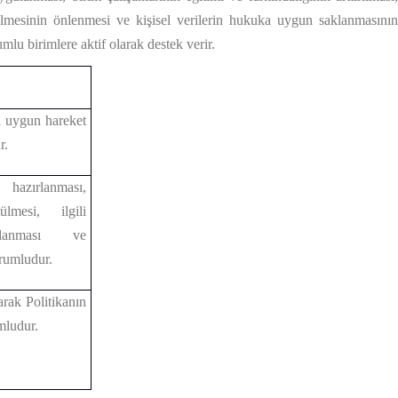
işilmesinin önlenmesi ve kişisel verilerin hukuka uygun saklanmasının
mlu birimlere aktif olarak destek verir.
ya uygun hareket
r.
zırlanması,
tülmesi, ilgili
nlanması ve
rumludur.
rak Politikanın
mludur.