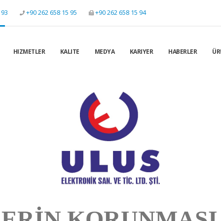
 93
+90 262 658 15 95
+90 262 658 15 94
HIZMETLER
KALITE
MEDYA
KARIYER
HABERLER
ÜR
LERİN KORUNMASI