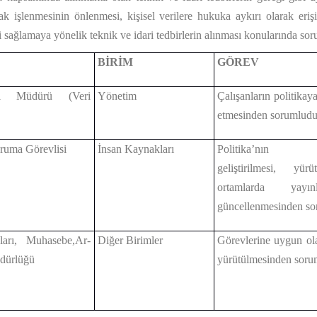
arak işlenmesinin önlenmesi, kişisel verilere hukuka aykırı olarak er
 sağlamaya yönelik teknik ve idari tedbirlerin alınması konularında soru
BİRİM
GÖREV
el Müdürü (Veri
Yönetim
Çalışanların politika
etmesinden sorumludu
oruma Görevlisi
İnsan Kaynakları
Politika’nın ha
geliştirilmesi, yürü
ortamlarda yayı
güncellenmesinden so
ları, Muhasebe,Ar-
Diğer Birimler
Görevlerine uygun ola
dürlüğü
yürütülmesinden soru