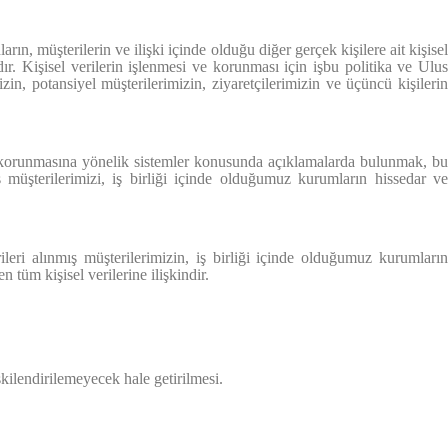
rın, müşterilerin ve ilişki içinde olduğu diğer gerçek kişilere ait kişise
. Kişisel verilerin işlenmesi ve korunması için işbu politika ve Ulus
zin, potansiyel müşterilerimizin, ziyaretçilerimizin ve üçüncü kişilerin
rin korunmasına yönelik sistemler konusunda açıklamalarda bulunmak, bu
mış müşterilerimizi, iş birliği içinde olduğumuz kurumların hissedar ve
erileri alınmış müşterilerimizin, iş birliği içinde olduğumuz kurumların
 tüm kişisel verilerine ilişkindir.
lişkilendirilemeyecek hale getirilmesi.