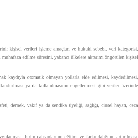
rini; kişisel verileri işleme amaçları ve hukuki sebebi, veri kategorisi
ami muhafaza edilme süresini, yabancı ülkelere aktarımı öngörülen kişisel
mak kaydıyla otomatik olmayan yollarla elde edilmesi, kaydedilmesi
ıflandırılması ya da kullanılmasının engellenmesi gibi veriler üzerinde
afeti, dernek, vakıf ya da sendika üyeliği, sağlığı, cinsel hayatı, cez
ulanması, birim çalışanlarının eğitimi ve farkındalığının arttırılması,