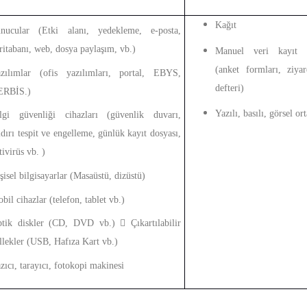
Kağıt
nucular (Etki alanı, yedekleme, e-posta,
ritabanı, web, dosya paylaşım, vb.)
Manuel veri kayıt s
(anket formları, ziyar
zılımlar (ofis yazılımları, portal, EBYS,
defteri)
ERBİS.)
Yazılı, basılı, görsel or
lgi güvenliği cihazları (güvenlik duvarı,
ldırı tespit ve engelleme, günlük kayıt dosyası,
tivirüs vb. )
şisel bilgisayarlar (Masaüstü, dizüstü)
bil cihazlar (telefon, tablet vb.)
tik diskler (CD, DVD vb.)  Çıkartılabilir
llekler (USB, Hafıza Kart vb.)
zıcı, tarayıcı, fotokopi makinesi