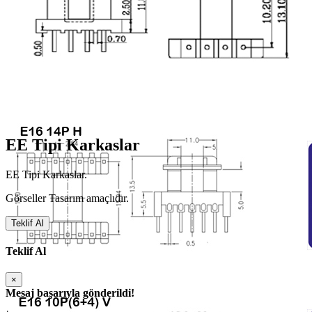
EE Tipi Karkaslar
EE Tipi Karkaslar.
Görseller Tasarım amaçlıdır.
Teklif Al
Teklif Al
×
Mesaj başarıyla gönderildi!