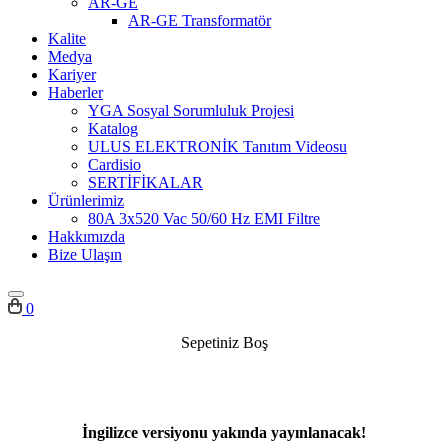
AR-GE
AR-GE Transformatör
Kalite
Medya
Kariyer
Haberler
YGA Sosyal Sorumluluk Projesi
Katalog
ULUS ELEKTRONİK Tanıtım Videosu
Cardisio
SERTİFİKALAR
Ürünlerimiz
80A 3x520 Vac 50/60 Hz EMI Filtre
Hakkımızda
Bize Ulaşın
0
Sepetiniz Boş
İngilizce versiyonu yakında yayınlanacak!