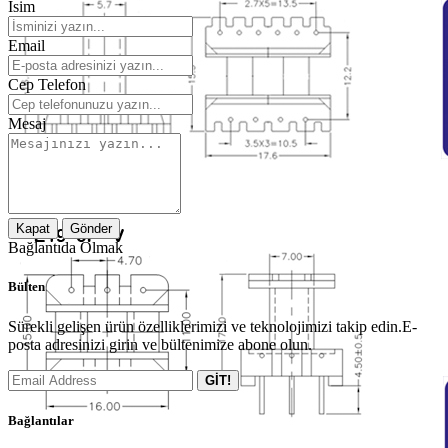
İsim
Email
Cep Telefon
Mesaj
Kapat
Gönder
Bağlantıda Olmak
Bülten
Sürekli gelişen ürün özelliklerimizi ve teknolojimizi takip edin.E-
posta adresinizi girin ve bültenimize abone olun.
GİT!
Bağlantılar