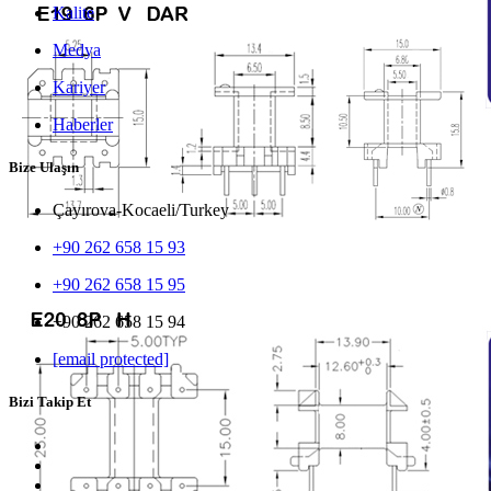
Kalite
Medya
Kariyer
Haberler
Bize Ulaşın
Çayırova-Kocaeli/Turkey
+90 262 658 15 93
+90 262 658 15 95
+90 262 658 15 94
[email protected]
Bizi Takip Et