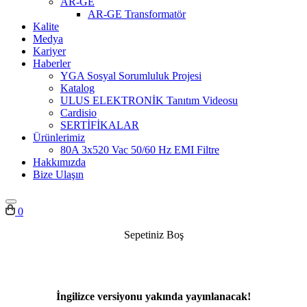
AR-GE
AR-GE Transformatör
Kalite
Medya
Kariyer
Haberler
YGA Sosyal Sorumluluk Projesi
Katalog
ULUS ELEKTRONİK Tanıtım Videosu
Cardisio
SERTİFİKALAR
Ürünlerimiz
80A 3x520 Vac 50/60 Hz EMI Filtre
Hakkımızda
Bize Ulaşın
0
Sepetiniz Boş
İngilizce versiyonu yakında yayınlanacak!