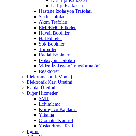
RM Tipi Karkaslar
U Tipi Karkaslar
Hastane İzolasyon Trafoları
Saclı Trafolar
Akım Trafoları
EMI/EMC Filtreler
Havalı Bobinler
Hat Filtreler
Şok Bobinler
Toroidler
Radial Bobinler
İzolasyon Trafoları
Video İzolasyon Transformatörü
Reaktörler
Elektromekanik Montaj
Elektronik Kart Üretimi
Kablaj Üretimi
Diğer Hizmetler
SMT
Lehimleme
Koruyucu Kaplama
Yıkama
Otomatik Kontrol
Yaşlandırma Testi
Eğitim