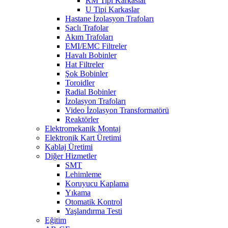
RM Tipi Karkaslar
U Tipi Karkaslar
Hastane İzolasyon Trafoları
Saclı Trafolar
Akım Trafoları
EMI/EMC Filtreler
Havalı Bobinler
Hat Filtreler
Şok Bobinler
Toroidler
Radial Bobinler
İzolasyon Trafoları
Video İzolasyon Transformatörü
Reaktörler
Elektromekanik Montaj
Elektronik Kart Üretimi
Kablaj Üretimi
Diğer Hizmetler
SMT
Lehimleme
Koruyucu Kaplama
Yıkama
Otomatik Kontrol
Yaşlandırma Testi
Eğitim