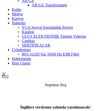
AR-GE
AR-GE Transformatör
Kalite
Medya
Kariyer
Haberler
YGA Sosyal Sorumluluk Projesi
Katalog
ULUS ELEKTRONİK Tanıtım Videosu
Cardisio
SERTİFİKALAR
Ürünlerimiz
80A 3x520 Vac 50/60 Hz EMI Filtre
Hakkımızda
Bize Ulaşın
0
Sepetiniz Boş
İngilizce versiyonu yakında yayınlanacak!